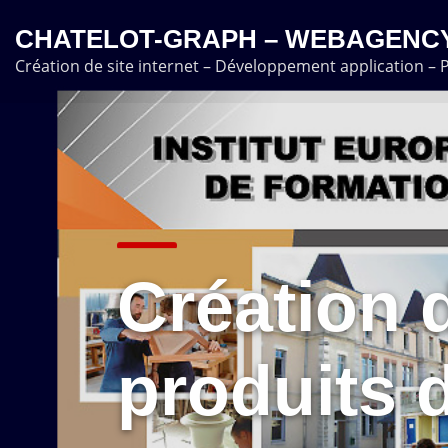
Skip
CHATELOT-GRAPH – WEBAGENCY
to
Création de site internet – Développement application –
content
Création d
produits 